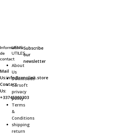
Informations
LIENS
Subscribe
de
UTILES
our
contact
newsletter
About
Mail
Us
Us:
info@renolink.store
Downloads
Contact
Carsoft
Us:
privacy
+33745960303
policy
Terms
&
Conditions
shipping
return