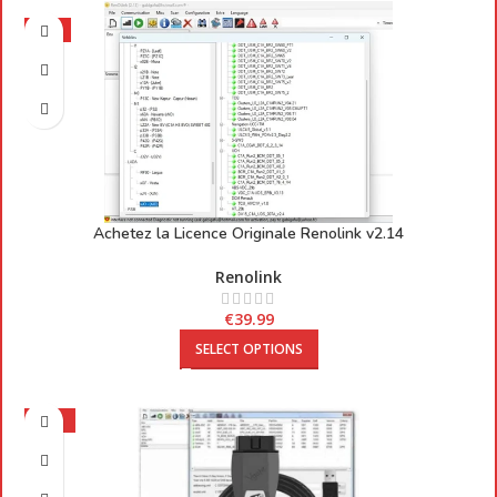
HOT
Achetez la Licence Originale Renolink v2.14
Renolink
€
39.99
SELECT OPTIONS
-27%