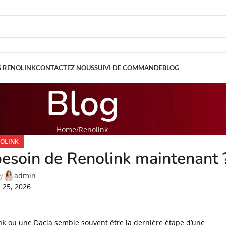
S RENOLINK
CONTACTEZ NOUS
SUIVI DE COMMANDE
BLOG
Blog
Home
Renolink
OLINK
besoin de Renolink maintenant 
y
admin
 25, 2026
nk
ou une Dacia semble souvent être la dernière étape d’une