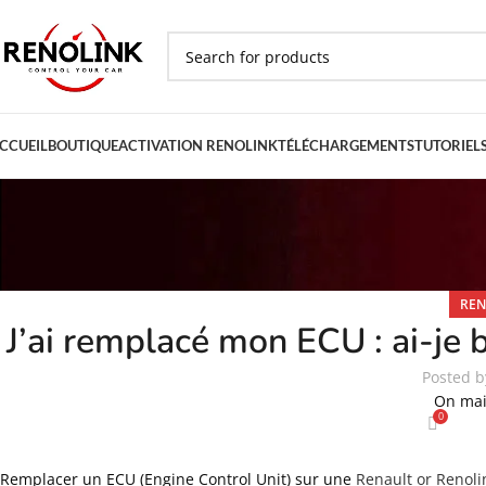
CCUEIL
BOUTIQUE
ACTIVATION RENOLINK
TÉLÉCHARGEMENTS
TUTORIEL
REN
J’ai remplacé mon ECU : ai-je 
Posted b
On mai
0
Remplacer un ECU (Engine Control Unit) sur une
Renault or Renoli